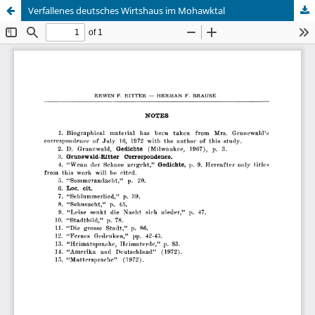
Verfallenes deutsches Wirtshaus im Mohawktal