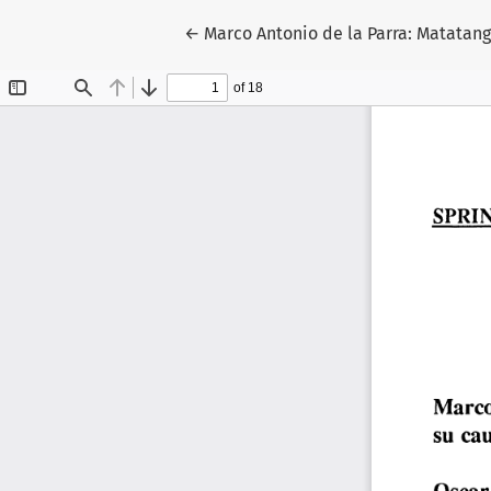
Return to Article Details
←
Marco Antonio de la Parra: Matatang