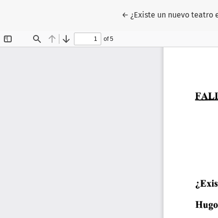
Return to Article Details
←
¿Existe un nuevo teatro 