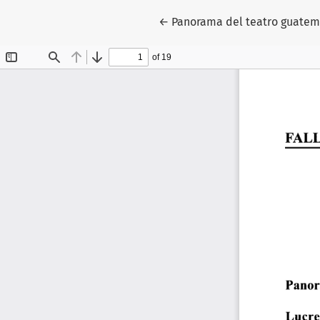
Return to Article Details
←
Panorama del teatro guatem