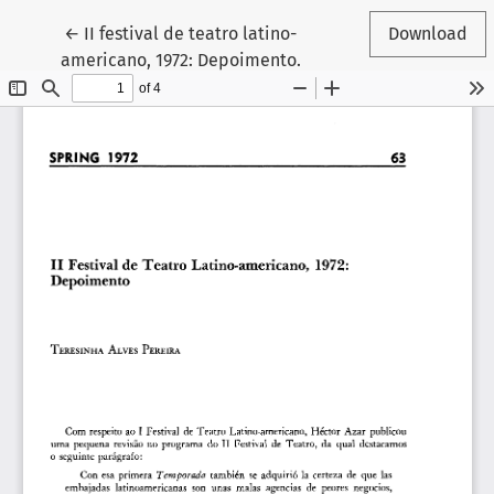
Return to Article Details
←
II festival de teatro latino-
Download
americano, 1972: Depoimento.