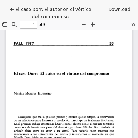
Return to Article Details
←
El caso Dorr: El autor en el vórtice
Download
del compromiso