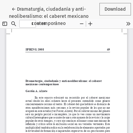
Return to Article Details
←
Dramaturgia, ciudadanía y anti-
Download
neoliberalismo: el caberet mexicano
contemporáneo