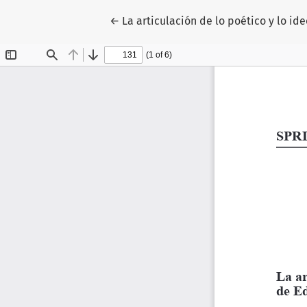
Return to Article Details
←
La articulación de lo poético y lo i