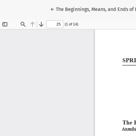
Return to Article Details
←
The Beginnings, Means, and Ends of 