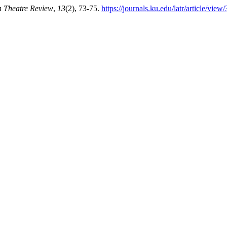
n Theatre Review
,
13
(2), 73-75.
https://journals.ku.edu/latr/article/view