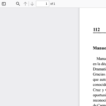
of 1
Toggle
Find
Previous
Next
Sidebar
112 
Manuel 
Manue
en la dé
Dramatic
Gracias 
que  auto
conocid
Cruz  y  
oportuni
reconoci
de Carm