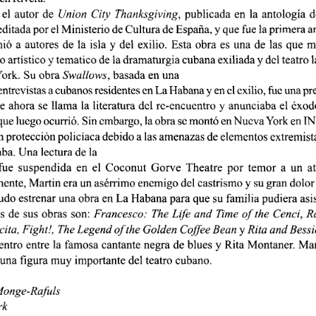
 el  autor  de
  Union City  Thanksgiving,
  publicada  en  la  antología  de
ditada por el Ministerio de Cultura de España, y que fue la primera a
ió  a  autores  de  la  isla  y  del  exilio.  Esta  obra  es  una  de  las  que  
artístico y temático de la dramaturgia cubana exiliada y del teatro l
ork.  Su obra
 Swallows,
 basada  en una 
entrevistas
 a
 cubanos residentes en La Habana
 y
 en el
 exilio,
 fue una pr
e  ahora  se  llama  la literatura  del re-encuentro  y anunciaba  el éxodo 
que luego
 ocurrió.
 Sin embargo, la obra se montó
 en
 Nueva
 York
 en I
n protección policíaca debido a las amenazas de elementos extremist
a. Una lectura de la 
ue  suspendida  en  el  Coconut  Gorve  Theatre  por  temor  a  un  at
ente, Martin era un asérrimo enemigo del castrismo y su gran dolor
do estrenar una obra  en La Habana para que su familia  pudiera  asist
s  de  sus  obras  son:
 Francesco:  The Life  and  Time of  the  Cenci, R
ita,
 Fight!,
 The
 Legend of the Golden Coffee Bean
 y
 Rita and Bessi
ntro  entre  la famosa  cantante negra  de blues y Rita  Montaner.  Manu
 una figura  muy importante  del teatro cubano. 
Monge-Rafuls  
k 