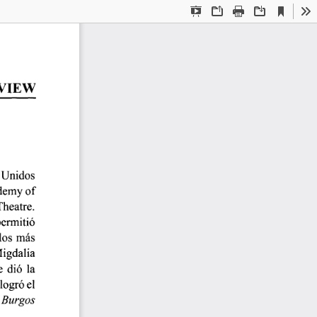
Current
Presentation
Open
Print
Download
To
View
Mode
VIEW  
s Unidos 
demy of 
Theatre. 
permitió 
los  más  
gdalia  
 dio  la  
logró el 
e
 Burgos 