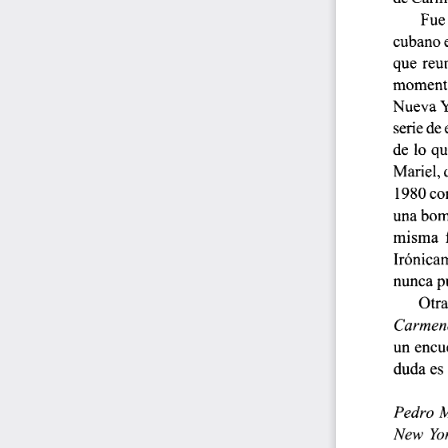
Fue 
cubano e
que  reun
momento 
Nueva Y
serie de 
de  lo qu
Mariel, 
1980 co
una bomb
misma  f
Irónicam
nunca pu
Otra
Carmenc
un encue
duda  es
Pedro  
New Yor