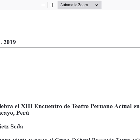
Zoom
Zoom
Out
In
 2019 
lebra el XIII Encuentro de Teatro Peruano Actual en
cayo, Perú
ietz Seda
ntra viento y marea el Grupo Cultural Barricada Teatro cel