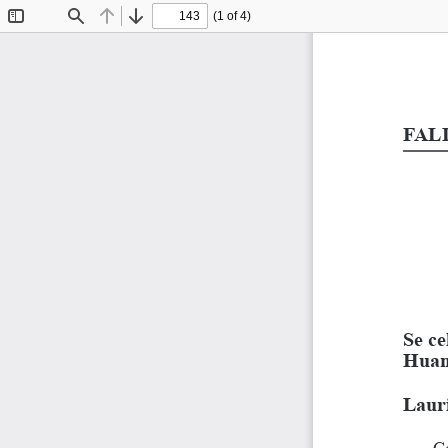
(1 of 4)
Toggle
Find
Previous
Next
Sidebar
FALL
Se ce
Huan
Laur
Co