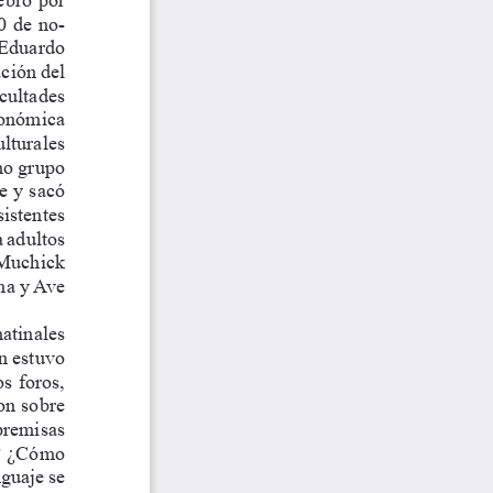
0 de no
-
 Eduardo 
ación del 
cultades 
conómica  
lturales 
mo grupo 
e y sacó 
istentes 
 adultos 
 Muchick 
ma y Ave 
atinales  
n estuvo 
s foros, 
on sobre 
premisas 
l? ¿Cómo 
guaje se 