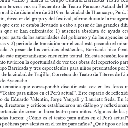
ima tercera vez su Encuentro de Teatro Peruano Actual del 3
e al 2 de diciembre de 2019 en la ciudad de Huancayo, Perú.
ín, director del grupo y del festival, afirmó durante la inaugur
 que este se estaba llevando a cabo a pesar de las grandes difi
as  que  se  han  enfrentado:  1)  ausencia  absoluta  de  ayuda  e
 por parte de las autoridades del gobierno y de las agencias cu
as y 2) periodo de transición por el cual está pasando el mis
ada. A pesar de los variados obstáculos, Barricada hizo frent
te este importantísimo encuentro teatral. En esta ocasión los as
nto tuvieron la oportunidad de ver tres obras del repertorio para
upo Barricada y tres espectáculos para niños presentados por
 de la ciudad de Trujillo, Correteando Teatro de Títeres de Li
 de Ayacucho.
  temática  que  correspondió  discutir  esta  vez  en  los  foros  m
 “Teatro para niños en el Perú actual”. Este espacio de reflexió
o de Eduardo Valentín, Jorge Yangali y Laurietz Seda. En lo
s, directores y críticos establecieron un diálogo y reflexionar
ortancia de crear un buen teatro para niños. Algunas de las 
idas fueron: ¿Cómo es el teatro para niños en el Perú actua
s poéticas prevalentes en el teatro para niños? ¿Qué tipos de len