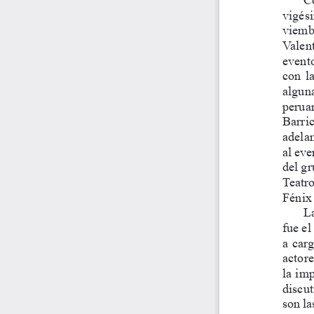
vigés
viembr
Valent
evento
con  l
alguna
peruan
Barric
adelan
al eve
del gr
Teatro
Fénix
La
fue el
a carg
actore
la imp
discut
son la