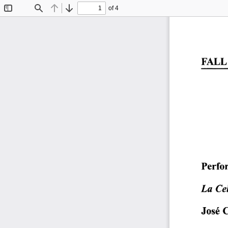
of 4
Toggle
Find
Previous
Next
Sidebar
FALL 
Perfor
La  Cel
José  