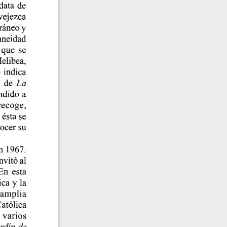
data  de  
vejezca  
ráneo y 
aneidad 
que  se  
Melibea, 
  indica  
  de
  La  
dido  a  
 recoge,  
ésta se 
ocer su 
n  1967.  
vitó al 
n  esta  
  y  la  
 amplia  
atólica  
 varios  
ardín  de  