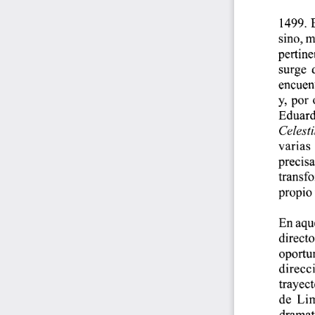
1499.
 
sino,
 m
pertine
surge  
encuent
y, por  
Eduardo
Celest
varias 
precisa
transfo
propio 
En aque
directo
oportun
direcci
trayect
de  Lim
dramatu