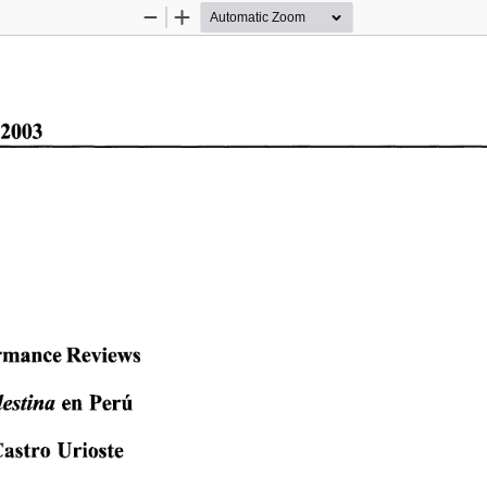
Zoom
Zoom
Out
In
2003 
mance  Reviews  
estina
  en  Perú  
Castro  Urioste  