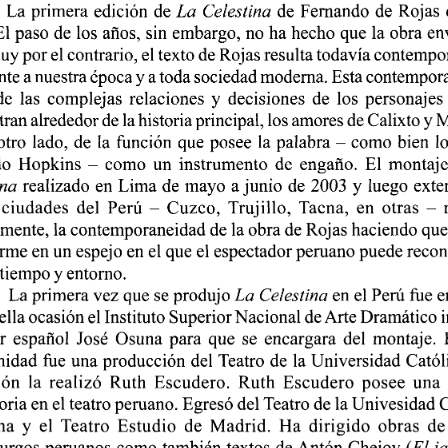
La  primera  edición  de
 La  Celestina
  de  Fernando  de  Rojas  
El paso  de  los años, sin embargo, no ha hecho  que  la obra  en
uy por el contrario, el texto de Rojas resulta todavía contempo
nte
 a
 nuestra época y
 a
 toda sociedad moderna. Esta contempor
de  las  complejas  relaciones  y  decisiones  de  los  personajes  
ran alrededor de la historia principal, los amores de Calixto y 
otro  lado,  de  la  función  que  posee  la palabra  -  como  bien  lo
  Hopkins  -  como  un  instrumento  de  engaño.  El  montaje
ina
 realizado  en Lima  de mayo  a junio  de 2003 y  luego  exten
 ciudades  del  Perú  -  Cuzco,  Trujillo,  Tacna,  en  otras  - 
mente, la contemporaneidad  de la obra de Rojas haciendo que 
rme  en un espejo  en el que el espectador peruano puede recon
tiempo y entorno. 
La primera vez que se produjo
 La  Celestina
 en el Perú  fue  e
lla ocasión el Instituto Superior Nacional
 de
 Arte Dramático in
r  español  José  Osuna  para  que  se  encargara  del  montaje.  E
idad  fue  una producción  del  Teatro  de  la Universidad  Católica
ón  la  realizó  Ruth  Escudero.  Ruth  Escudero  posee  una 
oria en el teatro peruano. Egresó del Teatro de la Univesidad  C
a  y  el  Teatro  Estudio  de  Madrid.  Ha  dirigido  obras  de 
rgos  peruanos  como  también  textos  de Antón  Chejov
  {El j