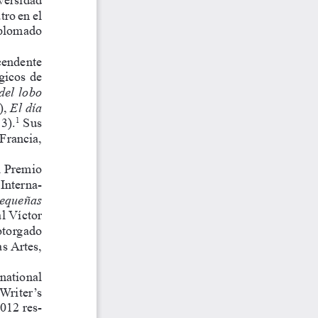
ro en el 
iplomado 
cendente 
gicos de 
del lobo
, 
El día 
3).
 Sus 
1
Francia, 
l Premio 
 Interna
-
equeñas 
l Víctor 
otorgado 
 Artes, 
national 
Writer’s  
012 res
-