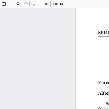
(1 of 15)
Toggle
Find
Previous
Next
Sidebar
SPRI
Entre
Alfo
Bá
fornia