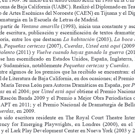
oma de Baja California (UABC). Realizó el Diplomado en Teat
o de Artes Escénicas del Noroeste (CAEN) en Tijuana y el D
amaturgia en la Escuela de Letras de Madrid.
partir de 
Ventana amarilla 
(1998), inicia una constante y as
de escritura, publicación y escenificación de textos dramatúr
oría, entre los que destacan 
La habitación
 (2003), 
La boca 
, 
Pequeñas certezas
 (2007), 
Cuerdas
, 
Usted está aquí
 (2009)
iolento
 (2011) y 
Vuelve cuando hayas ganado la guerra
 (201
se han escenificado en Estados Unidos, España, Inglaterra, 
 y Sudamérica, notablemente 
Pequeñas certezas
 y 
Cuerdas
.
tre algunos de los premios que ha recibido se encuentran: e
l de Literatura de Baja California, en dos ocasiones; el Premio
 María Teresa León para Autoras Dramáticas en España, por 
P
as
 en el 2004; por 
Usted está aquí
 obtiene el Premio Naciona
Rascón Banda 2009 y el Premio a Mejor Obra Periodística 
a APT en 2011; y el Premio Nacional de Dramaturgia de Bellas
uerdas
, en 2009.
 sido escritora residente en The Royal Court Theatre Inter
ncy  for  Emerging  Playwrights,  en  Londres  (2000),  en  el  
y el Lark Play Development Center en Nueva York (2003 y 2