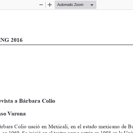
Zoom
Zoom
Out
In
NG 2016 
vista a Bárbara Colio
nso Varona
rbara Colio nació en Mexicali, en el estado mexicano de Ba
, en 1969. Se inició en el teatro como actriz en 1988 en la Uni