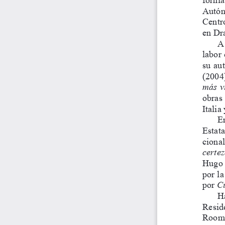
Autón
Centr
en Dr
A 
labor 
su aut
(2004)
más v
obras 
Italia
En
Estata
cional
certez
Hugo 
por l
por 
C
Ha
Reside
Room 