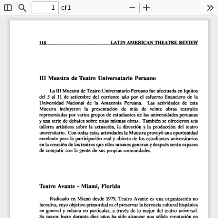
of 1
Toggle
Find
Zoom
Zoom
To
Sidebar
Out
In
LATIN AMERICAN THEATRE REVIEW 
118 
III  Muestra  de  Teatro  Universatario  Peruano  
La
 III
 Muestra de Teatro Universatario Peruano fue afectuada  en Iquitos 
del  5  al  11 de  setiembre  del  corriente  año  por  el  esfuerzo  financiero  de  la  
Universidad  Nacional  de  la  Amazonia  Peruana.    Las  actividades  de  esta  
Muestra   incluyeron   la   presentación   de   más   de   veinte   obras   teatrales   
representadas  por varios grupos de estudiantes de las universidades peruanas 
y una serie de debates sobre estas mismas obras.  También  se ofrecieron  seis  
talleres  artísticos  sobre  la  actuación,  la  dirección  y  la  producción  del  teatro  
universitario.  Con todas estas actividades la Muestra proveyó una oportunidad 
excelente para  la participación  real y abierta  de los estudiantes  universitarios  
en la creación de los teatros que ellos mismos generan
 y
 después serán capaces 
de compatir  con  la gente  de  sus propias  comunidades.  
Teatro Avante  - Miami,  Florida  
Radicado  en  Miami  desde  1979, Teatro  Avante  es  una  organización  no  
lucrativa, cuyo objetivo primordial es el preservar la herencia cultural hispánica 
en  general  y cubana  en  particular,  a  través  de  lo  mejor  del  teatro  universal.  
Su  mayor  logro  durante  diez  años  ha  sido  alcanzar  una  sólida  reputación  en  