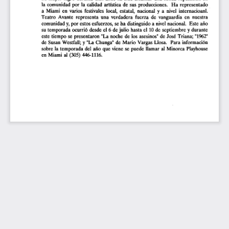
la  comunidad  por  la  calidad  artística  de  sus producciones.   Ha  representado  
a  Miami  en  varios  festivales  local,  estatal,  nacional  y  a  nivel  internacioanl.  
Teatro  Avante  representa  una  verdadera  fuerza  de  vanguardia  en  nuestra  
comunidad
  y,
 por estos esfuerzos,  se ha distinguido a nivel nacional.  Este año 
su temporada  ocurrió  desde  el 6 de julio  hasta  el  10 de  septiembre y durante 
este tiempo  se presentaron  "La noche  de los  asesinos" de José Triana; "1962" 
de Susan Westfall; y "La Chunga" de Mario  Vargas Llosa.  Para  información  
sobre la temporada  del año que viene  se puede  llamar  al Minorca  Playhouse  
en Miami  al  (305) 446-1116. 