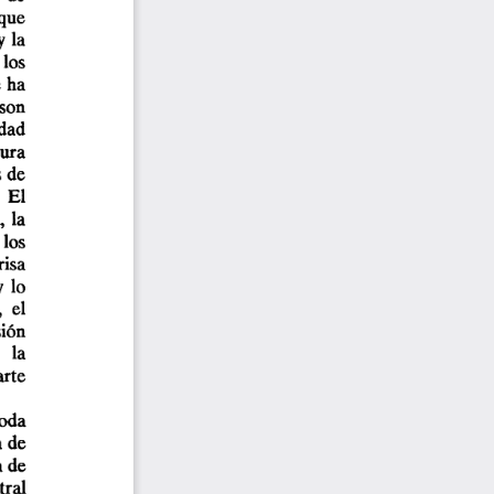
que  
 la  
 los 
 ha  
son  
dad  
ura  
 de  
 El    
 la  
los  
risa 
  lo  
  el  
ión  
  la   
arte 
oda 
 de 
a de 
tral 