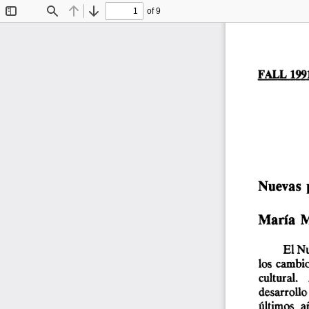
of 9
Toggle
Find
Previous
Next
Sidebar
FALL 199
Nuevas  p
María  M
El Nu
los  cambios
cultural.  
desarrollo
últimos  a