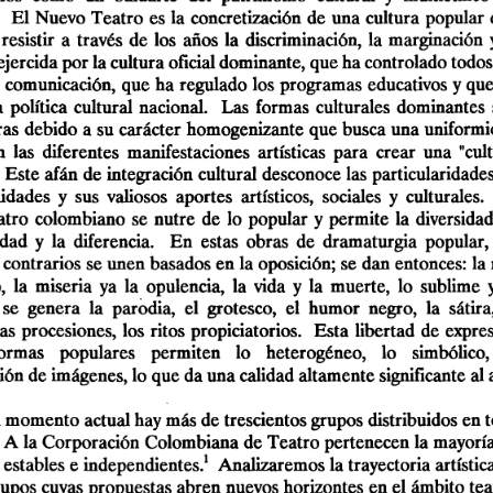
 El  Nuevo  Teatro  es  la  concretización  de  una  cultura  popular  
resistir  a  través  de  los  años  la  discriminación,  la  marginación  y 
ejercida por la cultura oficial dominante, que ha controlado todos
  comunicación,  que  ha regulado los  programas  educativos y que 
a  política  cultural  nacional.   Las  formas  culturales  dominantes  
ras  debido a su carácter  homogenizante  que busca una  uniformi
n  las  diferentes  manifestaciones  artísticas  para  crear  una  "cult
 Este  afán de integración  cultural desconoce las particularidades 
dades  y  sus  valiosos  aportes  artísticos,  sociales  y  culturales.   
ro  colombiano  se  nutre  de  lo  popular  y  permite  la  diversidad, 
dad  y  la  diferencia.    En  estas  obras  de  dramaturgia  popular,  
 contrarios se unen basados en la oposición; se  dan entonces: la 
o,  la  miseria  ya  la  opulencia,  la  vida  y  la  muerte,  lo  sublime  y
se  genera  la  parodia,  el  grotesco,  el  humor  negro,  la  sátira,
las  procesiones,  los  ritos  propiciatorios.   Esta  libertad  de  expres
 formas    populares    permiten   lo    heterogéneo,   lo    simbólico, 
ón de imágenes, lo que da una calidad altamente significante  al 
 momento  actual hay más de trescientos grupos distribuidos en t
  A  la Corporación  Colombiana  de Teatro pertenecen  la mayoría
1
 estables e independientes.
  Analizaremos la trayectoria  artístic
upos cuyas propuestas abren nuevos horizontes en el  ámbito tea