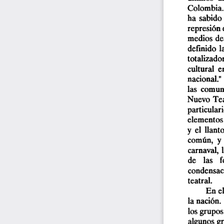
Colombia.  
ha  sabido  
represión 
medios  de
definido  l
totalizado
cultural  e
nacional." 
las  comuni
Nuevo  Teat
particulari
elementos 
y  el  llant
común,  y  
carnaval,  
de    las  
condensaci
teatral. 
En el
la nación.
los grupos
algunos gr