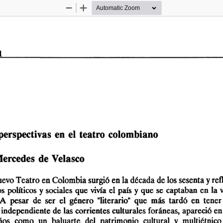
Zoom
Zoom
Out
In
1 
erspectivas  en  el  teatro  colombiano  
ercedes  de Velasco 
evo Teatro en Colombia surgió en la década de los sesenta y refl
  políticos  y sociales  que  vivía el  país y  que  se  captaban  en  la 
  A  pesar  de  ser  el  género  "literario"  que  más  tardó  en  tener 
 independiente  de las corrientes culturales foráneas,  apareció en
ños  como  un  baluarte  del  patrimonio  cultural  y  multiétnico 