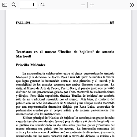
of 4
Toggle
Find
Zoom
Zoom
To
Sidebar
Out
In
157 
FALL 1991 
Teatristas   en  el   museo:  "Huellas   de  hojalata"  de  Antonio  
Martorell 
Príscilla  Meléndez  
La  extraordinaria  colaboración  entre  el  pintor  puertorriqueño  Antonio  
Martorell  y  la  directora  de  teatro  Rosa  Luisa  Márquez  demuestra  la  fuerza  
que  logra  generar  la  interacción  entre  el  arte  pictórico  y  el  teatral,  y  la  
complejidad  de  los  espacios  comunes  que  ambos  discursos  comparten.    La    
visita  al Museo  de Arte  de  Ponce,  Puerto Rico,  el  pasado junio nos  permitió  
disfrutar  de  una presentación  guiada por Toño  Martorell  de  sus  instalaciones  
y  dibujos.   Pero  dicha  exposición,  titulada  "Huellas  de  hojalata", no  consistía  
sólo  de  un  tradicional  recorrido  por  el  museo.    Más  bien,  el  contacto  del  
público con las ocho  instalaciones  de  Martorell y sus dibujos  estaba  matizado  
por  una  representación  dramática  dirigida  por  Rosa  Luisa,  construida  de  
parlamentos  creados  por  el  propio  artista  y  de  escenas  pantomímicas  que  
interactuaban  con  las  instalaciones.  
El foco  principal de "Huellas de hojalata" lo  constituyó un grupo de ocho 
casas de tamaño  considerable  (unos 6 pies de  altura y 6 pies de longitud)  que  
el  público  iba  descubriendo  en  distintas  salas,  pasillos,  patios  y balcones  del  
museo  mientras  era  guiado  por  los  actores.    La  interacción  constante  del  
artista y los actores con el público creó un ambiente  de dinamismo y armonía, 
permitiendo  que  las  casas  cobraran  vida  a  través  del  diólogo,  la  música  y  la  