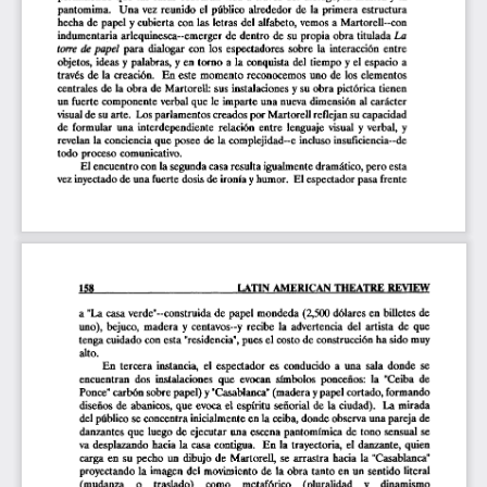
pantomima.   Una  vez  reunido  el  público  alrededor  de  la  primera  estructura  
hecha  de  papel  y cubierta  con las  letras  del  alfabeto,  vemos  a  Martorell-con  
indumentaria  arlequinesca-emerger  de  dentro  de  su  propia  obra  titulada
  La  
torre de papel
   para  dialogar  con  los  espectadores  sobre  la  interacción  entre  
objetos,  ideas  y  palabras, y en  torno  a  la  conquista  del  tiempo  y el  espacio  a  
través  de  la  creación.   En  este  momento  reconocemos  uno  de  los  elementos  
centrales  de  la  obra  de  Martorell:  sus  instalaciones y su  obra  pictórica  tienen  
un fuerte  componente  verbal que le  imparte  una nueva  dimensión  al  carácter  
visual de su arte.  Los parlamentos creados por Martorell reflejan su capacidad 
de  formular  una  interdependiente  relación  entre  lenguaje  visual  y  verbal,  y  
revelan  la  conciencia  que posee  de  la  complejidad—e  incluso  insuficiencia—de  
todo  proceso  comunicativo.  
El encuentro con la segunda casa resulta igualmente dramático, pero esta 
vez inyectado de una fuerte  dosis de ironía y humor.  El espectador pasa frente 
158                                                      LATIN AMERICAN  THEATRE  REVIEW  
a  "La casa verde"--construida  de  papel  mondeda  (2,500  dólares  en billetes  de  
uno),
  bejuco,  madera  y  centavos—y  recibe  la  advertencia  del  artista  de  que  
tenga cuidado con esta  "residencia", pues el costo de construcción ha sido muy 
alto. 
En  tercera  instancia,  el  espectador  es  conducido  a  una  sala  donde  se  
encuentran  dos  instalaciones  que  evocan  símbolos  ponceños:  la  "Ceiba  de  
Ponce" carbón sobre papel) y "Casablanca" (madera y papel cortado, formando 
diseños  de  abanicos,  que  evoca  el  espíritu  señorial  de  la  ciudad).   La  mirada  
del público se concentra inicialmente en la ceiba, donde observa una pareja de 
danzantes  que  luego  de  ejecutar  una  escena  pantomímica  de  tono  sensual  se  
va  desplazando  hacia  la  casa  contigua.   En  la  trayectoria,  el  danzante,  quien  
carga  en  su  pecho  un  dibujo  de  Martorell,  se  arrastra  hacia  la  "Casablanca"  
proyectando  la  imagen  del  movimiento  de  la  obra  tanto  en  un  sentido  literal  
(mudanza     o     traslado)     como     metafórico     (pluralidad     y    dinamismo    