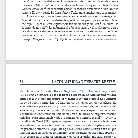
llada) con los ex combatientes. Aunque se trata de un tema emblemáticamente 
nacional (“Malvinas” es una metáfora de la nación argentina, dice Rosana 
Guber), Arias logró un “concepto portátil” capaz de trasladarse desde Buenos 
Aires a Kyoto y desde Berlín a Nueva York, entre muchos otros recorridos.
4
Cuando aceptó con entusiasmo ser entrevistado para esta investigación, 
Marcelo Vallejo, el ex combatiente argentino que participa en las tres obras, 
me dijo “...para mí esta experiencia fue tremenda y me sumó en todos los 
órdenes de mi vida”.
 La referencia al afuera del teatro y al vitalismo que trajo 
5
la vida artística atraviesa las reflexiones de todos los veteranos actores.
 Casi 
6
como si recitara un mantra, David Jackson insiste: “
Campo minado
 es tanto 
más que 
Campo minado
”.
 “[...S]e fueron cayendo clichés... culturalmente me 
7
80
LATIN AMERICAN THEATRE REVIEW
abrió la cabeza...”, me dijo Gabriel Sagastume.
 “Con el nacimiento y la vida 
8
[...] de 
Campo minado
, no es exagerado decir que Lola Arias ha sido y sigue 
siendo la mujer más importante de y en mi vida”, me escribió Lou Armour 
luego de nuestra entrevista. ¿Cómo dar cuenta, entonces, de ese afuera, de 
esas potencias que surgieron y que circulan a propósito de, pero más allá del 
escenario y más acá de la pantalla? ¿Cómo pensar ese espacio donde ficción 
y realidad se encuentran no solamente como un modo de experimentación 
artística “para interrumpir y abrirse camino en el marco teatral” —como lo 
diría Brenda Werth (71) y que por supuesto caracteriza la creación de Arias— 
sino además como un territorio de transformación y de subjetivación para 
los propios performers? Aquí dialogo con textos sobre 
Campo minado
 que 
indagan en la creación de testimonios sobre la guerra de Malvinas (Perera), 
la recepción de la pieza en Argentina y en Gran Bretaña (Blejmar, Sosa) y el 