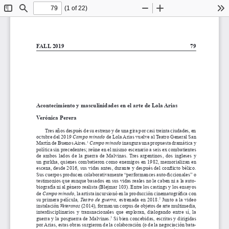
(1 of 22)
Toggle
Find
Zoom
Zoom
To
Sidebar
Out
In
FALL 2019 
79
Acontecimiento y masculinidades en el arte de Lola Arias
Verónica Perera
Tres años después de su estreno y de una gira por casi treinta ciudades, en 
octubre del 2019 
Campo minado
 de Lola Arias vuelve al Teatro General San 
Martín de Buenos Aires.
Campo minado
 inaugura una propuesta dramática y 
1
política sin precedentes; reúne en el mismo escenario a seis ex combatientes 
de  ambos  lados  de  la  guerra  de  Malvinas.  Tres  argentinos,  dos  ingleses  y  
un gurkha, quienes combatieron como enemigos en 1982, memorializan en 
escena, desde 2016, sus vidas antes, durante y después del conflicto bélico. 
Sus cuerpos producen colaborativamente “performances auto-ficcionales” o 
testimonios que aunque basados en sus vidas reales no le caben ni a la auto
-
biografía ni al género realista (Blejmar 103). Entre los castings y los ensayos 
de 
Campo minado
, la artista incursionó en la producción cinematográfica con 
su primera película, 
Teatro de guerra, 
estrenada en 2018.
 Junto a la video 
2
instalación 
Veteranos 
(2014), forman un corpus de objetos de arte multimedia, 
interdisciplinarios  y  transnacionales  que  exploran,  dialogando  entre  sí,  la  
guerra y la posguerra de Malvinas.
 Si bien concebidas, escritas y dirigidas 
3
por Arias, estas obras surgieron de la colaboración (o de la negociación bata
-