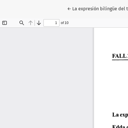
Return to Article Details
←
La expresión bilingüe del 