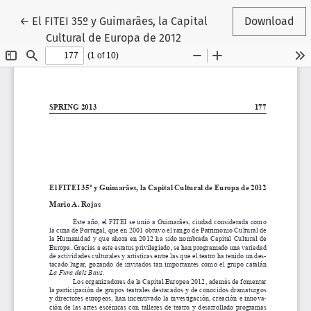
Return to Article Details
←
El FITEI 35º y Guimarães, la Capital
Download
Cultural de Europa de 2012