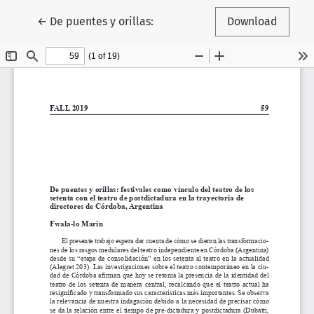
Return to Article Details
←
De puentes y orillas:
Download