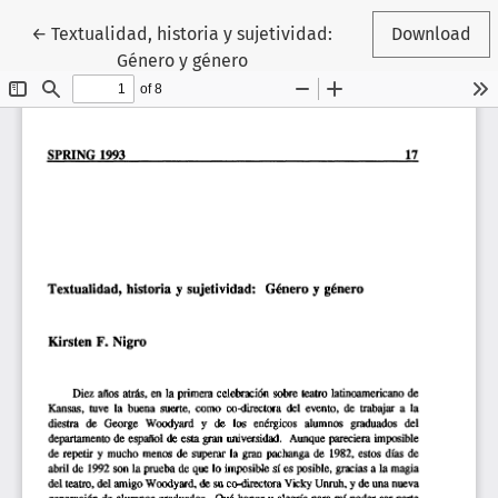
Return to Article Details
←
Textualidad, historia y sujetividad:
Download
Género y género