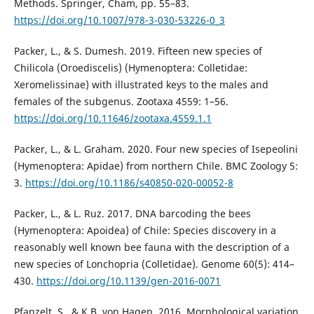
Methods. Springer, Cham, pp. 55–83.
https://doi.org/10.1007/978-3-030-53226-0_3
Packer, L., & S. Dumesh. 2019. Fifteen new species of
Chilicola (Oroediscelis) (Hymenoptera: Colletidae:
Xeromelissinae) with illustrated keys to the males and
females of the subgenus. Zootaxa 4559: 1–56.
https://doi.org/10.11646/zootaxa.4559.1.1
Packer, L., & L. Graham. 2020. Four new species of Isepeolini
(Hymenoptera: Apidae) from northern Chile. BMC Zoology 5:
3.
https://doi.org/10.1186/s40850-020-00052-8
Packer, L., & L. Ruz. 2017. DNA barcoding the bees
(Hymenoptera: Apoidea) of Chile: Species discovery in a
reasonably well known bee fauna with the description of a
new species of Lonchopria (Colletidae). Genome 60(5): 414–
430.
https://doi.org/10.1139/gen-2016-0071
Pfanzelt, S., & K.B. von Hagen. 2016. Morphological variation