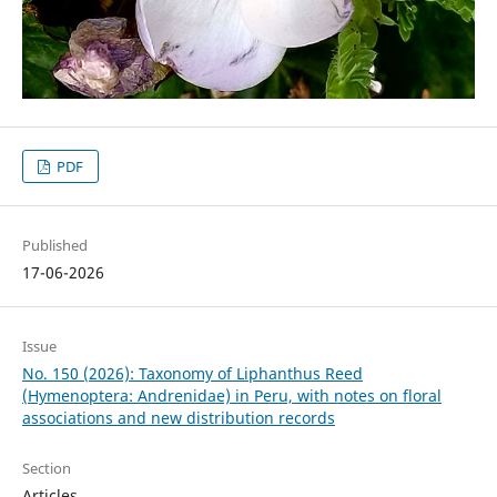
PDF
Published
17-06-2026
Issue
No. 150 (2026): Taxonomy of Liphanthus Reed
(Hymenoptera: Andrenidae) in Peru, with notes on floral
associations and new distribution records
Section
Articles