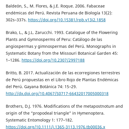
Baldeón, S., M. Flores, & J.E. Roque. 2006. Fabaceae
endémicas del Perú. Revista Peruana de Biología 13(2):
302s–337s.
https://doi.org/10.15381/rpb.v13i2.1858
Brako, L., & J.L. Zarucchi. 1993. Catalogue of the Flowering
Plants and Gymnosperms of Peru: Catálogo de las
angiospermas y gimnospermas del Perú. Monographs in
Systematic Botany from the Missouri Botanical Garden 45:
1–1286.
https://doi.org/10.2307/2997188
Britto, B. 2017. Actualización de las ecorregiones terrestres
de Perú propuestas en el Libro Rojo de Plantas Endémicas
del Perú. Gayana Botánica 74: 15–29.
http://dx.doi.org/10.4067/S0717-66432017005000318
Brothers, D.J. 1976. Modifications of the metapostnotum and
origin of the “propodeal triangle” in Hymenoptera.
Systematic Entomology 1: 177–182.
https://doi.org/10.1111/j.1365-3113.1976.tb00036.x