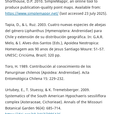
Shorthouse, D.P. 2010. SimpleMappr, an online tool to
produce publication-quality point maps. Available from:
https://www.simplemappr.net/
(last accessed 23 July 2025).
Tapia, D., & L. Ruz. 2003. Cuatro nuevas especies de abejas
del género Liphanthus (Hymenoptera: Andrenidae) para
Chile y extensión de su distribución geográfica. In: G.A.R.
Melo, & I. Alves-dos-Santos (Eds.), Apoidea Neotropica:
Homenagem aos 90 anos de Jesus Santiago Moure: 51–57.
UNESC; Criciúma, Brazil; 320 pp.
Toro, H. 1989. Contribución al conocimiento de los
Panurginae chilenos (Apoidea: Andrenidae). Acta
Entomológica Chilena 15: 229–232.
Urtubey, E., T. Stuessy, & K. Tremetsberger. 2009.
Systematics of the South American Hypochaeris sessiliflora
complex (Asteraceae, Cichorieae). Annals of the Missouri
Botanical Garden 96(4): 685–714.