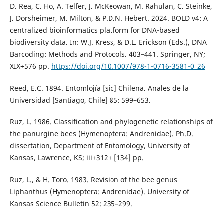
D. Rea, C. Ho, A. Telfer, J. McKeowan, M. Rahulan, C. Steinke,
J. Dorsheimer, M. Milton, & P.D.N. Hebert. 2024. BOLD v4: A
centralized bioinformatics platform for DNA-based
biodiversity data. In: W.J. Kress, & D.L. Erickson (Eds.), DNA
Barcoding: Methods and Protocols. 403–441. Springer, NY;
XIX+576 pp.
https://doi.org/10.1007/978-1-0716-3581-0_26
Reed, E.C. 1894. Entomlojía [sic] Chilena. Anales de la
Universidad [Santiago, Chile] 85: 599–653.
Ruz, L. 1986. Classification and phylogenetic relationships of
the panurgine bees (Hymenoptera: Andrenidae). Ph.D.
dissertation, Department of Entomology, University of
Kansas, Lawrence, KS; iii+312+ [134] pp.
Ruz, L., & H. Toro. 1983. Revision of the bee genus
Liphanthus (Hymenoptera: Andrenidae). University of
Kansas Science Bulletin 52: 235–299.