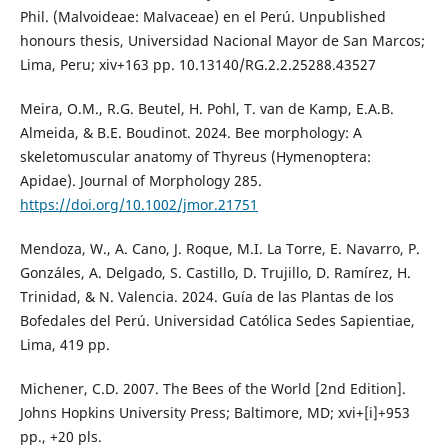
Phil. (Malvoideae: Malvaceae) en el Perú. Unpublished
honours thesis, Universidad Nacional Mayor de San Marcos;
Lima, Peru; xiv+163 pp. 10.13140/RG.2.2.25288.43527
Meira, O.M., R.G. Beutel, H. Pohl, T. van de Kamp, E.A.B.
Almeida, & B.E. Boudinot. 2024. Bee morphology: A
skeletomuscular anatomy of Thyreus (Hymenoptera:
Apidae). Journal of Morphology 285.
https://doi.org/10.1002/jmor.21751
Mendoza, W., A. Cano, J. Roque, M.I. La Torre, E. Navarro, P.
Gonzáles, A. Delgado, S. Castillo, D. Trujillo, D. Ramírez, H.
Trinidad, & N. Valencia. 2024. Guía de las Plantas de los
Bofedales del Perú. Universidad Católica Sedes Sapientiae,
Lima, 419 pp.
Michener, C.D. 2007. The Bees of the World [2nd Edition].
Johns Hopkins University Press; Baltimore, MD; xvi+[i]+953
pp., +20 pls.