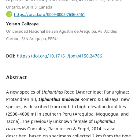
Ontario, M3J 1P3, Canada
https://orcid.org/0009-0002-7636-8461
Yeison Calizaya
Universidad Nacional de San Agustin de Arequipa, Av. Alcides
Carrión, S/N Arequipa, PERU
DOI:
https://doi.org/10.17161/jom.vi150.24786
Abstract
A new species of
Liphanthus
Reed (Andrenidae: Panurginae:
Protandrenini),
Liphanthus mabelae
Romero & Calizaya
,
new
species, is described from mid- to high-elevation localities
(2500–4000 m) in southern Peru (Arequipa, Moquegua, and
Tacna). The previously unknown female of
Liphanthus
cuscoensis
Gonzalez, Rasmussen & Engel, 2014 is also
described, based on specimens collected 2 km from the type