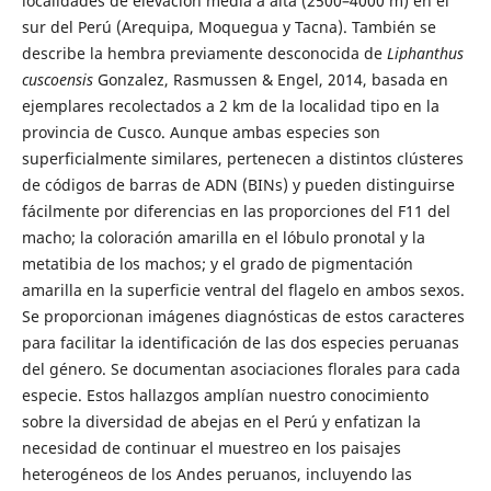
localidades de elevación media a alta (2500–4000 m) en el
sur del Perú (Arequipa, Moquegua y Tacna). También se
describe la hembra previamente desconocida de
Liphanthus
cuscoensis
Gonzalez, Rasmussen & Engel, 2014, basada en
ejemplares recolectados a 2 km de la localidad tipo en la
provincia de Cusco. Aunque ambas especies son
superficialmente similares, pertenecen a distintos clústeres
de códigos de barras de ADN (BINs) y pueden distinguirse
fácilmente por diferencias en las proporciones del F11 del
macho; la coloración amarilla en el lóbulo pronotal y la
metatibia de los machos; y el grado de pigmentación
amarilla en la superficie ventral del flagelo en ambos sexos.
Se proporcionan imágenes diagnósticas de estos caracteres
para facilitar la identificación de las dos especies peruanas
del género. Se documentan asociaciones florales para cada
especie. Estos hallazgos amplían nuestro conocimiento
sobre la diversidad de abejas en el Perú y enfatizan la
necesidad de continuar el muestreo en los paisajes
heterogéneos de los Andes peruanos, incluyendo las