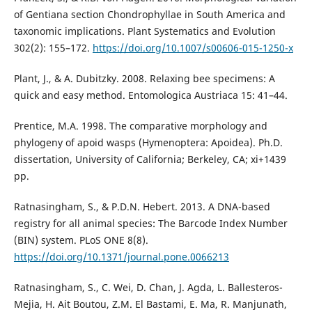
of Gentiana section Chondrophyllae in South America and
taxonomic implications. Plant Systematics and Evolution
302(2): 155–172.
https://doi.org/10.1007/s00606-015-1250-x
Plant, J., & A. Dubitzky. 2008. Relaxing bee specimens: A
quick and easy method. Entomologica Austriaca 15: 41–44.
Prentice, M.A. 1998. The comparative morphology and
phylogeny of apoid wasps (Hymenoptera: Apoidea). Ph.D.
dissertation, University of California; Berkeley, CA; xi+1439
pp.
Ratnasingham, S., & P.D.N. Hebert. 2013. A DNA-based
registry for all animal species: The Barcode Index Number
(BIN) system. PLoS ONE 8(8).
https://doi.org/10.1371/journal.pone.0066213
Ratnasingham, S., C. Wei, D. Chan, J. Agda, L. Ballesteros-
Mejia, H. Ait Boutou, Z.M. El Bastami, E. Ma, R. Manjunath,