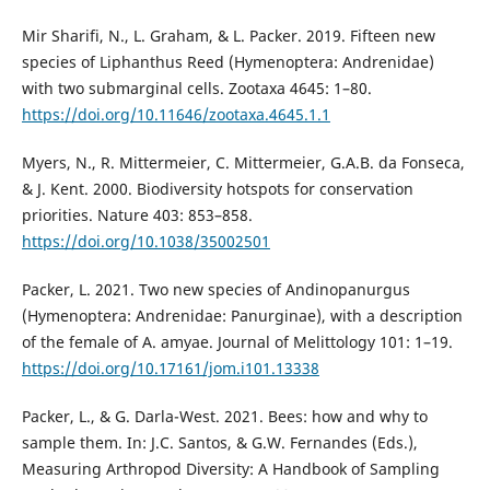
Mir Sharifi, N., L. Graham, & L. Packer. 2019. Fifteen new
species of Liphanthus Reed (Hymenoptera: Andrenidae)
with two submarginal cells. Zootaxa 4645: 1–80.
https://doi.org/10.11646/zootaxa.4645.1.1
Myers, N., R. Mittermeier, C. Mittermeier, G.A.B. da Fonseca,
& J. Kent. 2000. Biodiversity hotspots for conservation
priorities. Nature 403: 853–858.
https://doi.org/10.1038/35002501
Packer, L. 2021. Two new species of Andinopanurgus
(Hymenoptera: Andrenidae: Panurginae), with a description
of the female of A. amyae. Journal of Melittology 101: 1–19.
https://doi.org/10.17161/jom.i101.13338
Packer, L., & G. Darla-West. 2021. Bees: how and why to
sample them. In: J.C. Santos, & G.W. Fernandes (Eds.),
Measuring Arthropod Diversity: A Handbook of Sampling