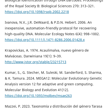
Biological identification through DNA barcodes. Proceedings
of the Royal Society B: Biological Sciences 270: 313–321.
https://doi.org/10.1098/rspb.2002.2218
Ivanova, N.V., J.R. DeWaard, & P.D.N. Hebert. 2006. An
inexpensive, automation-friendly protocol for recovering
high-quality DNA. Molecular Ecology Notes 6(4): 998–1002.
https://doi.org/10.1111/j.1471-8286.2006.01428.x
Krapovickas, A. 1974. Acaulimalva, nuevo género de
Malváceas. Darwiniana 19(1): 9–39.
http://www.jstor.org/stable/23215713
Kumar, S., G. Stecher, M. Suleski, M. Sanderford, S. Sharma,
& K. Tamura. 2024. MEGA12: Molecular Evolutionary Genetic
Analysis version 12 for adaptive and green computing.
Molecular Biology and Evolution 41(12).
https://doi.org/10.1093/molbev/msae263
Mazzei, P. 2023. Taxonomía y distribución del género Tarasa