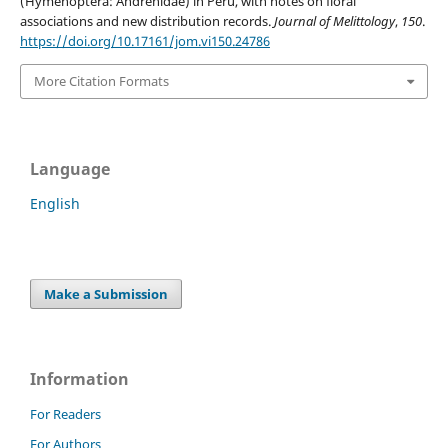
(Hymenoptera: Andrenidae) in Peru, with notes on floral
associations and new distribution records.
Journal of Melittology
,
150
.
https://doi.org/10.17161/jom.vi150.24786
More Citation Formats
Language
English
Make a Submission
Information
For Readers
For Authors